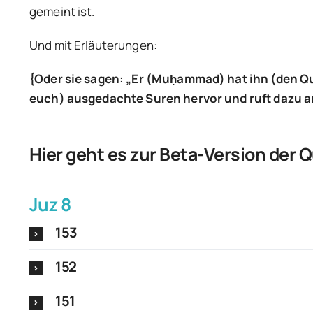
gemeint ist.
Und mit Erläuterungen:
{Oder sie sagen: „Er (Mu
ḥammad) hat ihn (den Q
euch) ausgedachte Suren hervor und ruft dazu an 
Hier geht es zur Beta-Version der 
Juz 8
153
152
151