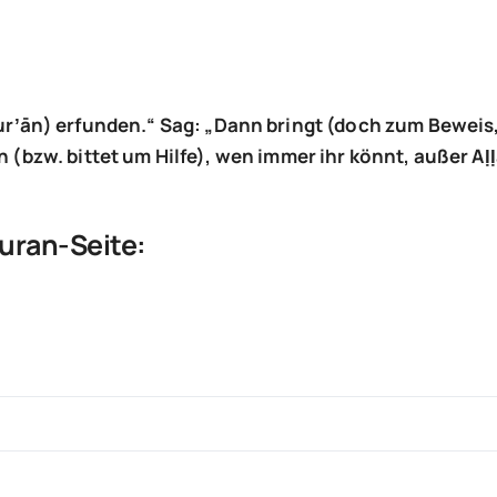
ur
ʼ
ān) erfunden.
“ Sag:
„Dann bringt (doch zum Beweis,
(bzw. bittet um Hilfe), wen immer ihr k
önnt, au
ßer A
ḷ
Quran-Seite: