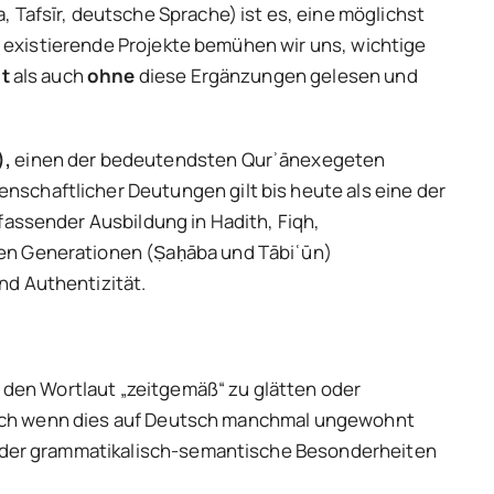
 Tafsīr, deutsche Sprache) ist es, eine möglichst
le existierende Projekte bemühen wir uns, wichtige
t
als auch
ohne
diese Ergänzungen gelesen und
),
einen der bedeutendsten Qurʾānexegeten
schaftlicher Deutungen gilt bis heute als eine der
fassender Ausbildung in Hadith, Fiqh,
ten Generationen (Ṣaḥāba und Tābiʿūn)
nd Authentizität.
, den Wortlaut „zeitgemäß“ zu glätten oder
– auch wenn dies auf Deutsch manchmal ungewohnt
n oder grammatikalisch-semantische Besonderheiten