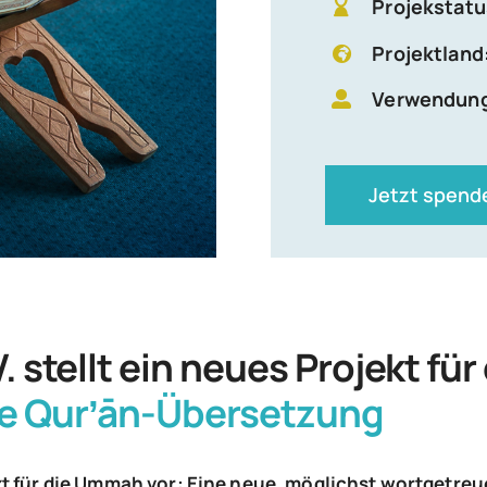
Projekstatu
Projektland
Verwendun
Jetzt spend
. stellt ein neues Projekt f
he Qurʼān-Übersetzung
t f
ür die Ummah vor: Eine neue, m
öglichst wortgetreu