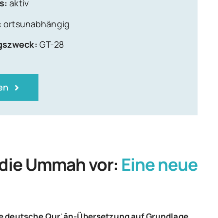
s:
aktiv
:
ortsunabhängig
gszweck:
GT-28
en
ür die Ummah vor:
Eine neue
e deutsche Qur
ʾ
ān-
Übersetzung auf Grundlage