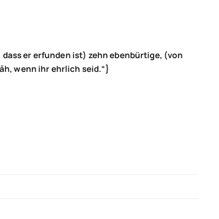
 dass er erfunden ist) zehn ebenb
ürtige, (von
ḷāh, wenn ihr ehrlich seid.“}