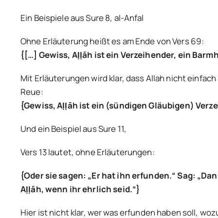
Ein Beispiele aus Sure 8, al-Anfal
Ohne Erläuterung heißt es am Ende von Vers 69:
{[…] Gewiss, A
ḷḷāh ist ein Verzeihender, ein Barm
Mit Erläuterungen wird klar, dass Allah nicht einf
Reue:
{Gewiss, A
ḷḷāh ist ein (sündigen Gläubigen) Ver
Und ein Beispiel aus Sure 11,
Vers 13 lautet, ohne Erläuterungen:
{Oder sie sagen: „Er hat ihn erfunden.“ Sag: „Da
A
ḷḷāh, wenn ihr ehrlich seid.“}
Hier ist nicht klar, wer was erfunden haben soll, w