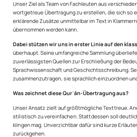
Unser Ziel als Team von Fachleuten aus verschieden
wortgetreue Übertragung zu erstellen, die sich so e
erklärende Zusätze unmittelbar im Text in Klammern
übernommen werden kann.
Dabei stützen wir uns in erster Linie auf den klas
überhaupt. Seine umfangreiche Sammlung überliefer
zuverlässigsten Quellen zur Erschließung der Bedeu
Sprachwissenschaft und Geschichtsschreibung. Sei
zusammenzutragen, sie sprachlich einzuordnen und 
Was zeichnet diese Qur
ʾ
ān-
Übertragung aus?
Unser Ansatz zielt auf größtmögliche Texttreue. And
stilistisch zu vereinfachen. Stattdessen soll deut
klingen mag. Unverzichtbar dafür sind kurze Erläu
zurückgehen.