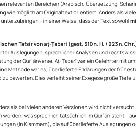
en relevanten Bereichen (Arabisch, Übersetzung, Scharia,
ng wie möglich am Originaltext orientiert. Anders als vie
 unterzubringen – in einer Weise, dass der Text sowohl
mi
sischen Tafsīr von a
ṭ-
Ṭabarī (gest. 310
n.
H. / 923
n.
Chr.
ter Auslegungen, sprachlicher Analysen und rechtswissen
tung der Qurʾānverse. Aṭ-Ṭabarī war ein Gelehrter mit um
ne Methode war es, überlieferte Erklärungen der frühes
zu bewerten. Dies verleiht seiner Exegese große Tiefe u
ers als bei vielen anderen Versionen wird nicht versucht
lich werden, was sprachlich tatsächlich im Qurʾān steht 
terungen (in Klammern), die auf überlieferte Auslegunge