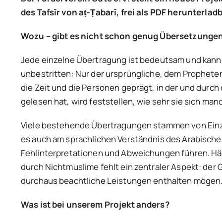
des Tafs
īr von a
ṭ-
Ṭabarī, frei als PDF herunterlad
Wozu – gibt es nicht schon genug Übersetzunge
Jede einzelne Übertragung ist bedeutsam und kann 
unbestritten: Nur der ursprüngliche, dem Propheten ﷺ auf Arabisch offenbarte Qurʾān ist authentisch und verbindlich. Jede Übersetzung ist zwangsläufig du
die Zeit und die Personen geprägt, in der und durc
gelesen hat, wird feststellen, wie sehr sie sich ma
Viele bestehende Übertragungen stammen von Einze
es auch am sprachlichen Verständnis des Arabischen in seiner klassi
Fehlinterpretationen und Abweichungen führen. Häuf
durch Nichtmuslime fehlt ein zentraler Aspekt: der
durchaus beachtliche Leistungen enthalten mögen
Was ist bei unserem Projekt anders?