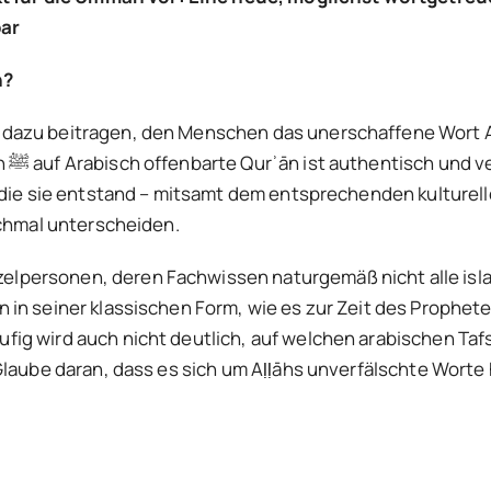
bar
n?
dazu beitragen, den Menschen das unerschaffene Wort Aḷ
rch
h die sie entstand – mitsamt dem entsprechenden kulture
nchmal unterscheiden.
lpersonen, deren Fachwissen naturgemäß nicht alle isla
schen Form, wie es zur Zeit des Propheten ﷺ gesprochen wurde. All dies kann
ig wird auch nicht deutlich, auf welchen arabischen Tafs
 Glaube daran, dass es sich um Aḷḷāhs unverfälschte Wort
.