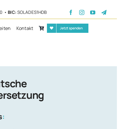
30 •
BIC:
SOLADES1HDB
eiten
Kontakt
Jetzt spenden
tsche
ersetzung
s
: